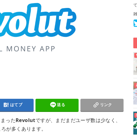
はてブ
送る
リンク
じまった
Revolut
ですが、まだまだユーザ数は少なく、
ころが多くあります。