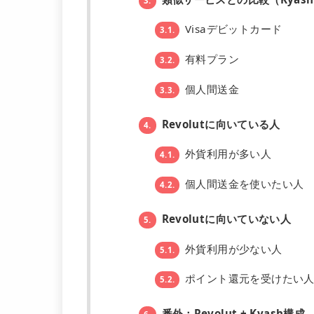
3.
Visaデビットカード
3.1.
有料プラン
3.2.
個人間送金
3.3.
Revolutに向いている人
4.
外貨利用が多い人
4.1.
個人間送金を使いたい人
4.2.
Revolutに向いていない人
5.
外貨利用が少ない人
5.1.
ポイント還元を受けたい
5.2.
番外：Revolut + Kyash構成