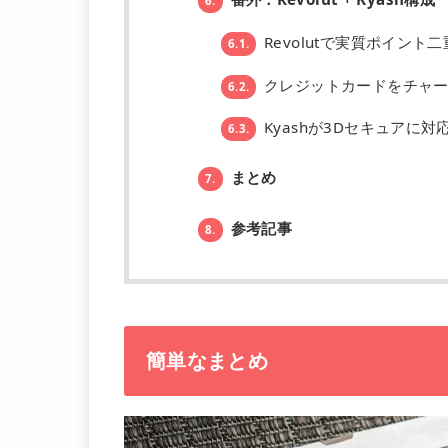
6.
Revolutで実質ポイント
6.1.
クレジットカードをチャー
6.2.
Kyashが3Dセキュアに対
6.3.
まとめ
7.
参考記事
8.
簡単なまとめ