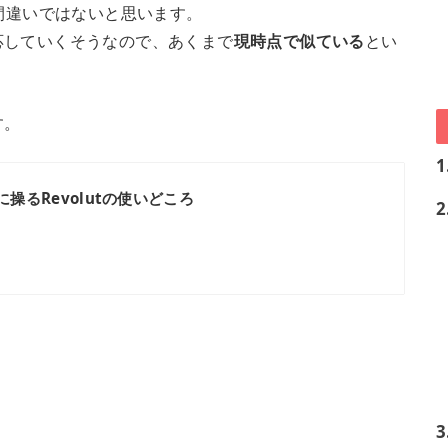
間違いではないと思います。
応していくそうなので、あくまで
現時点で似ている
とい
す。
1
操るRevolutの使いどころ
2
3