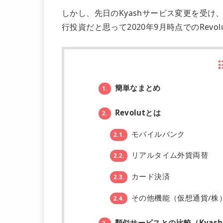
しかし、先日のKyashサービス変更を受け
行投資だと思って2020年9月時点でのRev
簡単なまとめ
1.
Revolutとは
2.
モバイルバンク
2.1.
リアルタイム外貨両替
2.2.
カード決済
2.3.
その他機能（仮想通貨/株
2.4.
類似サービスとの比較（Kyas