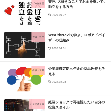
書評: 大好きなことでお金を稼いで、
ブログ運営
独立をする方法
2020.09.27
WealthNaviで学ぶ、ロボアドバイ
投資・運用
ザーの仕組み
2020.04.01
企業型確定拠出年金の商品改善を考
投資・運用
える
2022.02.28
経済ショックで再確認したい自分の
お金の考え方
投資スタイル