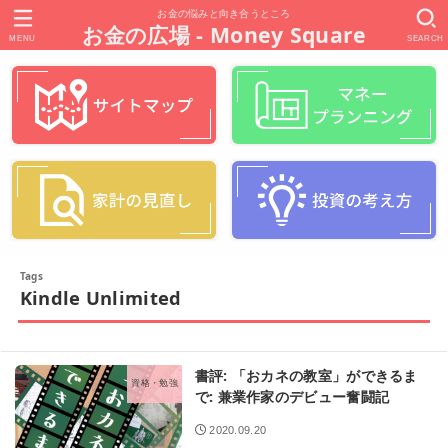
お金の悩みと向き合うところ
お金の広場 - Money Square
MENU
SEARCH
Kindle Unlimited
書評: 「おカネの教室」ができるま
資格・勉強
で: 兼業作家のデビュー奮闘記
2020.09.20