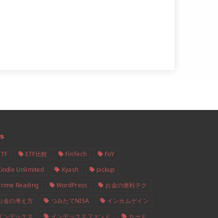
s
ETF
ETF比較
FinTech
FoY
Kindle Unlimited
Kyash
pickup
Prime Reading
WordPress
お金の便利テク
お金の考え方
つみたてNISA
インカムゲイン
インデックス
インデックスファンド
カード