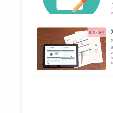
は
投資・運用
期