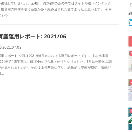
を視聴していました。全4部、約2時間の会の中ではタイトル通りインデック
ス投資家の興味を引く話題が多く組み込まれた会であったと思います。 今回
その...
資産運用レポート: 2021/06
2021.07.02
運用レポート 今回は2021年6月末における運用レポートです。 主な出来事
2021年第1四半期は、ほぼ全体で右肩上がりとなりました。5月は一時的な調
整が見られましたが、その後上昇基調に戻り、結果的に安値が期初、高値が
...