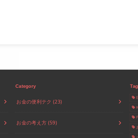
Category
Tag
お金の便利テク
(23)
お金の考え方
(59)