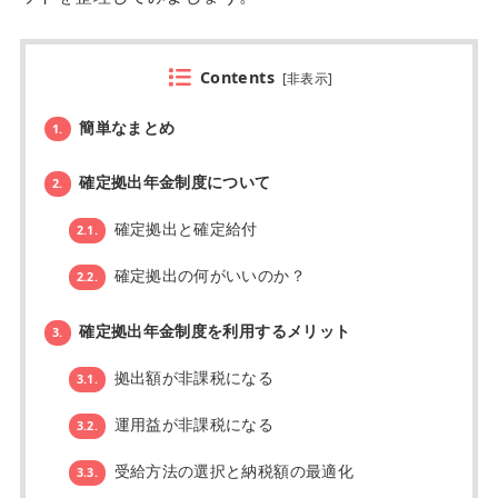
Contents
[
非表示
]
簡単なまとめ
1.
確定拠出年金制度について
2.
確定拠出と確定給付
2.1.
確定拠出の何がいいのか？
2.2.
確定拠出年金制度を利用するメリット
3.
拠出額が非課税になる
3.1.
運用益が非課税になる
3.2.
受給方法の選択と納税額の最適化
3.3.