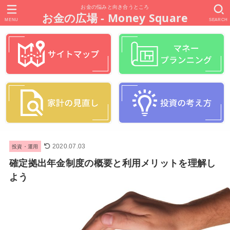
お金の悩みと向き合うところ
お金の広場 - Money Square
MENU
SEARCH
投資・運用
2020.07.03
確定拠出年金制度の概要と利用メリットを理解し
よう