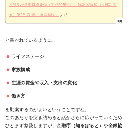
高等学校学習指導要領（平成30年告示）解説 家庭編（文部科学
省）第2章第1節「家庭基礎」
より
と書かれているように、
ライフステージ
家族構成
生涯の賃金や収入・支出の変化
働き方
を勘案するのがよいということですね。
このあたりを突き詰めると話がさらに広がっていくため
ひとまず割愛しますが、
金融庁（知るぽると）
や
全銀協