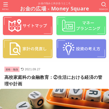
お金の悩みと向き合うところ
お金の広場 - Money Square
MENU
SEARCH
資格・勉強
2021.09.27
高校家庭科の金融教育：②生活における経済の管
理や計画