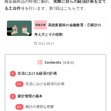
種金融商品の特徴に触れ、
実際に自らの経済計画を立て
る土台作り
を行います。第1回はこちらです。
高校家庭科の金融教育：①家計の
関連記事
考え方とその役割
2021.09.27
Contents
[
非表示
]
生活における経済の計画
1.
生活における経済の計画
1.1.
家計管理の基本
2.
家計の適切な把握
2.1.