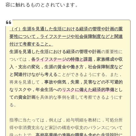
容に触れるものとされています。
（イ）生涯を見通した生活における経済の管理や計画の重
要性について，ライフステージや社会保障制度などと関連
付けて考察すること。
生涯を見通した生活における経済の管理や計画
の重要性に
ついては，
各ライフステージの特徴と課題
，家族構成や収
入・支出の変化，生涯の賃金や働き方，社会保障制度など
と関連付けながら考える
ことができるようにする。また，
将来を見通して，
事故や病気，失業，災害などの不可避的
なリスクや，年金生活への
リスクに備えた経済的準備
とし
ての資金計画
を具体的な事例を通して考察できるようにす
る。
指導に当たっては，例えば，給与明細を教材に，可処分所
得や非消費支出など家計の構造や収支のバランスについて
扱った上で，
高校卒業後の進路や職業も含めた生活設計に