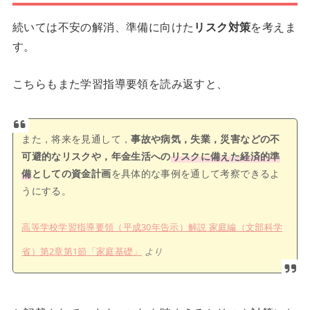
続いては不安の解消、準備に向けた
リスク対策
を考えま
す。
こちらもまた学習指導要領を読み返すと、
また，将来を見通して，
事故や病気，失業，災害などの不
可避的なリスクや，年金生活への
リスクに備えた経済的準
備
としての資金計画
を具体的な事例を通して考察できるよ
うにする。
高等学校学習指導要領（平成30年告示）解説 家庭編（文部科学
省）第2章第1節「家庭基礎」
より