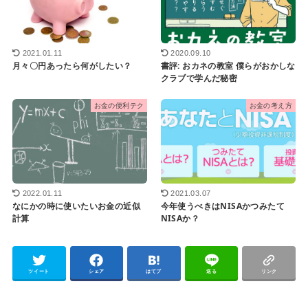
2021.01.11
2020.09.10
月々〇円あったら何がしたい？
書評: おカネの教室 僕らがおかしな
クラブで学んだ秘密
お金の便利テク
お金の考え方
2022.01.11
2021.03.07
なにかの時に使いたいお金の近似
今年使うべきはNISAかつみたて
計算
NISAか？
ツイート
シェア
はてブ
送る
リンク