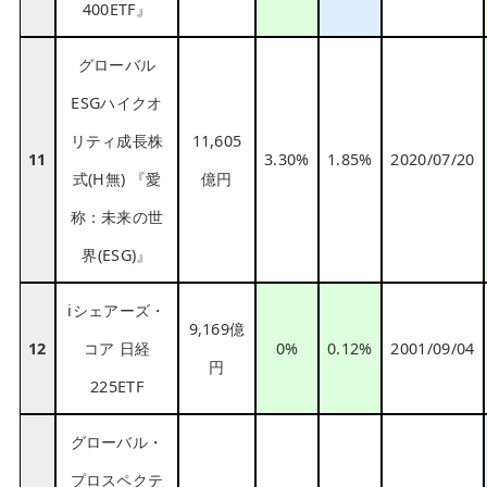
400ETF』
グローバル
ESGハイクオ
リティ成長株
11,605
11
3.30%
1.85%
2020/07/20
式(H無) 『愛
億円
称：未来の世
界(ESG)』
iシェアーズ・
9,169億
12
コア 日経
0%
0.12%
2001/09/04
円
225ETF
グローバル・
プロスペクテ