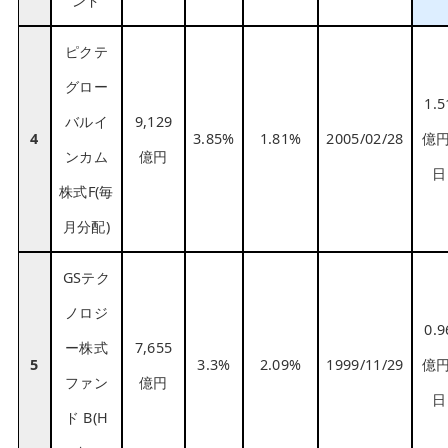
ンド
ピクテ
グロー
1.5
バルイ
9,129
4
3.85%
1.81%
2005/02/28
億円
ンカム
億円
日
株式F(毎
月分配)
GSテク
ノロジ
0.9
ー株式
7,655
5
3.3%
2.09%
1999/11/29
億円
ファン
億円
日
ド B(H