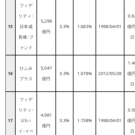
フィデ
リティ･
0.6
5,298
15
日本成
3.3%
1.683%
1998/04/01
億円
億円
長株･フ
日
ァンド
1.4
ひふみ
5,047
16
3.3%
1.078%
2012/05/28
億円
プラス
億円
日
フィデ
リティ･
0.5
4,981
17
USハ
3.3%
1.738%
1998/04/01
億円
億円
イ･イー
日