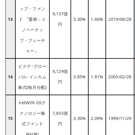
ィブ・ファン
9,137億
13
ド 『愛称：イ
3.30%
1.66%
2019/06/28
円
ノベーティ
ブ・フューチ
ャー』
ピクテ･グロー
9,129億
14
バル･インカム
3.85%
1.81%
2005/02/28
円
株式(毎月分配)
netWIN GSテ
クノロジー株
7,655億
15
3.30%
2.09%
1999/11/29
式ファンド
円
B(H無)