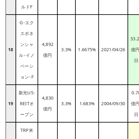
ルドF
G･エク
スポネ
33.
ンシャ
4,892
18
3.3%
1.6675%
2021/04/26
億円
ル･イノ
億円
日
ベーシ
ョン･F
新光US-
0.7
4,830
19
REITオ
3.3%
1.683%
2004/09/30
億円
億円
ープン
日
TRP米