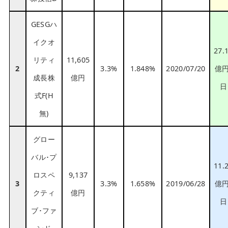
GESGハ
イクオ
27.
リティ
11,605
2
3.3%
1.848%
2020/07/20
億円
成長株
億円
日
式F(H
無)
グロー
バル･プ
11.
ロスペ
9,137
3
3.3%
1.658%
2019/06/28
億円
クティ
億円
日
ブ･ファ