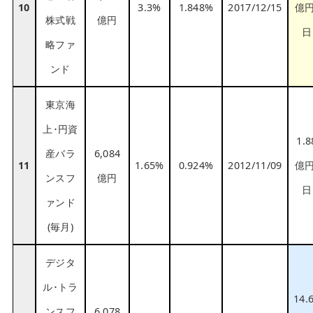
10
3.3%
1.848%
2017/12/15
億円
株式戦
億円
日
略ファ
ンド
東京海
上･円資
1.8
産バラ
6,084
11
1.65%
0.924%
2012/11/09
億円
ンスフ
億円
日
ァンド
(毎月)
デジタ
ル･トラ
14.
ンスフ
6,078