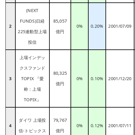
(NEXT
FUNDS)日経
85,057
2
0%
0.20%
2001/07/09
225連動型上場
億円
投信
上場インデッ
クスファンド
80,325
3
TOPIX 『愛
0%
0.10%
2001/12/20
億円
称：上場
TOPIX』
ダイワ 上場投
79,767
4
0%
0.12%
2001/07/11
信-トピックス
億円