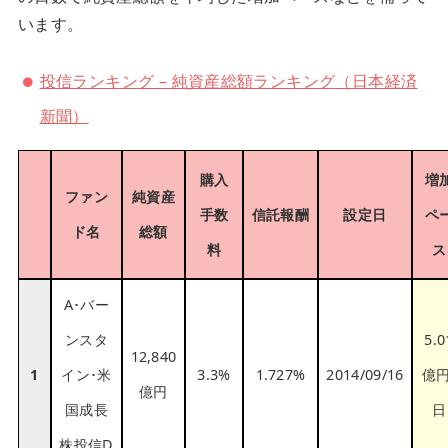
います。
投信ランキング – 純資産総額ランキング（日本経済
新聞）
購入
増
ファン
純資産
手数
信託報酬
設定日
ペ
ド名
総額
料
ス
A･バー
ンスタ
5.0
12,840
1
イン･米
3.3%
1.727%
2014/09/16
億円
億円
国成長
日
株投信D