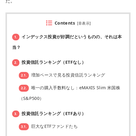
た。
Contents
[
非表示
]
インデックス投資が好調だというものの、それは本
1.
当？
投資信託ランキング（ETFなし）
2.
増加ペースで見る投資信託ランキング
2.1.
唯一の購入手数料なし：eMAXIS Slim 米国株
2.2.
（S&P500）
投資信託ランキング（ETFあり）
3.
巨大なETFファンドたち
3.1.