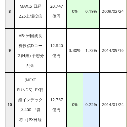
MAXIS 日経
20,747
8
0%
0.19%
2009/02/24
225上場投信
億円
AB･米国成長
株投信Dコー
12,840
9
3.30%
1.73%
2014/09/16
ス(H無) 予想分
億円
配金
(NEXT
FUNDS) JPX日
経インデック
12,767
10
0%
0.22%
2014/01/24
ス400 『愛
億円
称：JPX日経