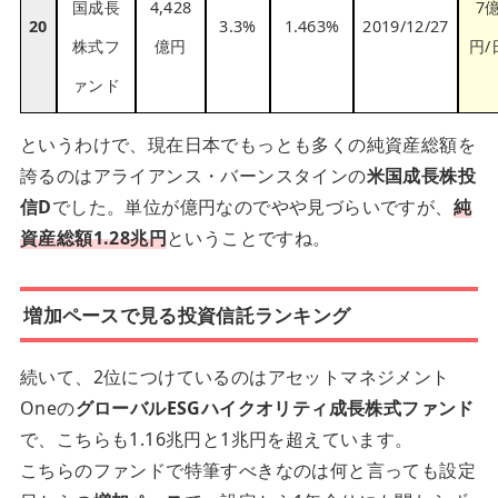
国成長
4,428
7
20
3.3%
1.463%
2019/12/27
株式フ
億円
円/
ァンド
というわけで、現在日本でもっとも多くの純資産総額を
誇るのはアライアンス・バーンスタインの
米国成長株投
信D
でした。単位が億円なのでやや見づらいですが、
純
資産総額1.28兆円
ということですね。
増加ペースで見る投資信託ランキング
続いて、2位につけているのはアセットマネジメント
Oneの
グローバルESGハイクオリティ成長株式ファンド
で、こちらも1.16兆円と1兆円を超えています。
こちらのファンドで特筆すべきなのは何と言っても設定