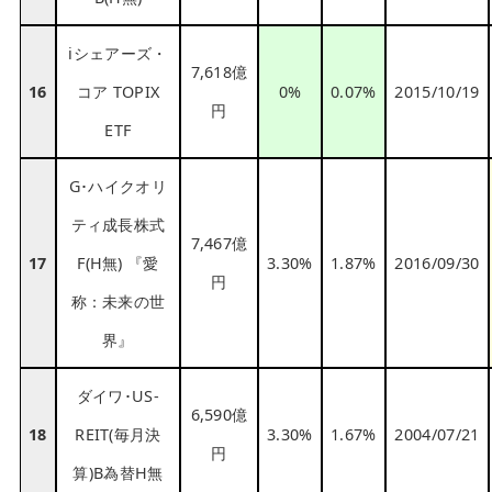
iシェアーズ・
7,618億
16
コア TOPIX
0%
0.07%
2015/10/19
円
ETF
G･ハイクオリ
ティ成長株式
7,467億
17
F(H無) 『愛
3.30%
1.87%
2016/09/30
円
称：未来の世
界』
ダイワ･US-
6,590億
18
REIT(毎月決
3.30%
1.67%
2004/07/21
円
算)B為替H無