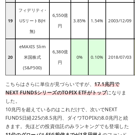
フィデリティ･
6,550億
19
USリートB(H
3.85%
1.54%
2003/12/09
円
無)
eMAXIS Slim
6,380億
20
米国株式
0%
0.10%
2018/07/03
円
(S&P500)
こちらはさらに単位が見づらいですが、
17.1兆円で
NEXT FUNDSシリーズのTOPIX ETFがトップ
になりま
した。
10兆円を超えているのはこれだけで、次いでNEXT
FUNDS日経225の8.5兆円、ダイワTOPIXの8.0兆円と続
きます。先ほどの投資信託のみランキングでも登場した
11位のグローバルESG投信までが1兆円超え
のファンド