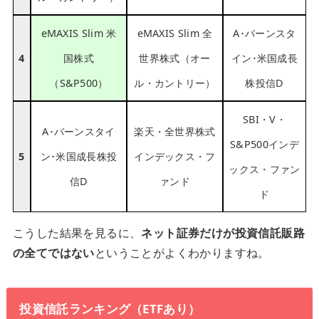
eMAXIS Slim 米
eMAXIS Slim 全
A･バーンスタ
4
国株式
世界株式（オー
イン･米国成長
（S&P500）
ル・カントリー）
株投信D
SBI・V・
A･バーンスタイ
楽天・全世界株式
S&P500インデ
5
ン･米国成長株投
インデックス・フ
ックス・ファン
信D
ァンド
ド
こうした結果を見るに、
ネット証券だけが投資信託販路
の全てではない
ということがよくわかりますね。
投資信託ランキング（ETFあり）