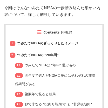
今回はそんなつみたてNISAの一歩踏み込んだ細かい内
容について、詳しく解説していきます。
Contents
[
非表示
]
つみたてNISAのざっくりしたイメージ
1.
つみたてNISAの “20年間”
2.
つみたてNISAは “毎年” 選ぶもの
2.1.
各年度で選んだNISA口座にはそれぞれの非課
2.2.
税期間がある
複数年で見ると結局…
2.3.
似て非なる “投資可能期間” と “非課税期間”
2.4.