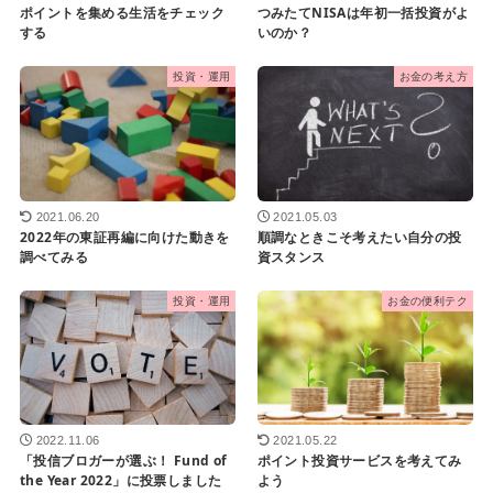
ポイントを集める生活をチェック
つみたてNISAは年初一括投資がよ
する
いのか？
投資・運用
お金の考え方
2021.06.20
2021.05.03
2022年の東証再編に向けた動きを
順調なときこそ考えたい自分の投
調べてみる
資スタンス
投資・運用
お金の便利テク
2022.11.06
2021.05.22
「投信ブロガーが選ぶ！ Fund of
ポイント投資サービスを考えてみ
the Year 2022」に投票しました
よう