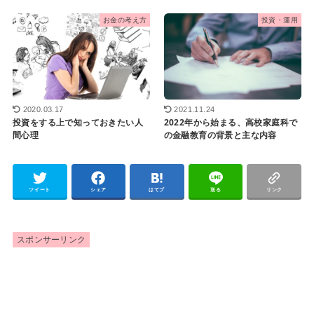
お金の考え方
投資・運用
2020.03.17
2021.11.24
投資をする上で知っておきたい人
2022年から始まる、高校家庭科で
間心理
の金融教育の背景と主な内容
ツイート
シェア
はてブ
送る
リンク
スポンサーリンク