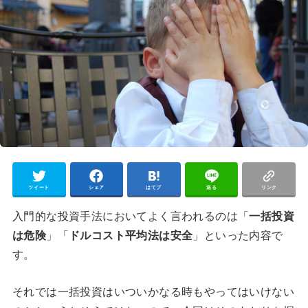
ツイート
シェア
はてブ
送る
リンク
入門的な投資手法においてよく言われるのは「
一括投資
は危険
」「
ドルコスト平均法は安全
」といった内容で
す。
それでは一括投資はいついかなる時もやってはいけない