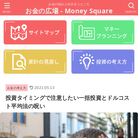
お金の悩みと向き合うところ
お金の広場 - Money Square
MENU
SEARCH
お金の考え方
2021.05.13
投資タイミングで注意したい一括投資とドルコス
ト平均法の呪い